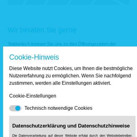
Wir beraten Sie gerne
Telefonisch können Sie uns zu den Öffnungszeiten der
Geschäftstelle Dienstag und Donnerstag jeweils von 16 bis
Cookie-Hinweis
18 Uhr telefonisch unter 0 26 21 / 18 04 00 erreichen.
Außerhalb dieser Zeiten können Sie uns auf den
Diese Website nutzt Cookies, um Ihnen die bestmögliche
Anrufbeantworter sprechen. Wir rufen dann zurück.
Nutzererfahrung zu ermöglichen. Wenn Sie nachfolgend
zustimmen, werden alle Einstellungen aktiviert.
Infos zur
persönlichen Rechtsberatung
in unserer
Geschäftsstelle in
Lahnstein
sowie zu zusätzlichen
Cookie-Einstellungen
Sprechstunden in Bad Ems und Nastätten
finden Sie hier
.
Technisch notwendige Cookies
Unsere Partner
Datenschutzerklärung und Datenschutzhinweise
Die Datenverarbeitung auf dieser Website erfolgt durch den Websitebetreiber.