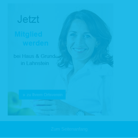
Zusendung von Newslettern per E-Mail nach Anklicken des Bestätigungslinks,
welcher Ihnen zugesandt wird, Weitergabe an andere Dritte, Auswertung von
Daten für Marketingzwecke) findet statt, wenn Sie uns eine Einwilligung erteilt
haben.
2.2 Vertragliche oder vorvertragliche Pflichten (Art. 6 Abs. 1b DS-GVO)
Wir verarbeiten personenbezogene Daten, deren Angabe erforderlich ist, für die
Erfüllung eines Vertrags, dessen Vertragspartei Sie sind, oder zur Durchführung
vorvertraglicher Maßnahmen wie zu Beispiel der Bearbeitung Ihrer Bewerbung,
die auf Ihre Anfrage, z.B. über unser Webseiten-Kontaktformular, erfolgen. Die
Zwecke der Datenverarbeitung richtet sich nach dem konkreten Vertrag (z. B.
Vereins-Mitgliedschaft, Kauf-, Liefer-, Arbeitsvertrag) und können unter anderem
Auswertungen, Beratung sowie die Durchführung von weiteren Aktionen
umfassen. Im Rahmen Ihrer Bewerbung werden die von Ihnen zur Verfügung
gestellten Daten bei den Stellen verarbeitet, die den Bewerbungsprozess bei uns
begleiten (z.B. Personalabteilung, Fachabteilungsleitung).
Personenbezogene Daten von Beschäftigten verarbeiten wir für Zwecke des
Beschäftigungsverhältnisses, wenn dies für die Entscheidung über die
Begründung eines Beschäftigungsverhältnisses oder nach Begründung des
Beschäftigungsverhältnisses für dessen Durchführung oder Beendigung oder
zur Ausübung oder Erfüllung der sich aus einem Gesetz ergebenden Rechte und
Pflichten erforderlich ist.
2.3 Gesetzliche Vorgaben (Art. 6 Abs. 1c DS-GVO)
Aufgrund rechtlicher Verpflichtung erfolgt eine Datenverarbeitung z.B. für Zwecke
Zum Seitenanfang
der Betrugs- und Geldwäscheprävention, Erfüllung steuerrechtlicher Kontroll-
und Meldepflichten und der Auskunft an Behörden.